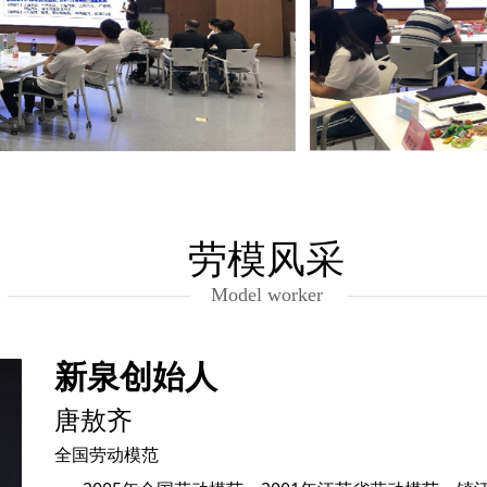
劳模风采
Model worker
新泉创始人
唐敖齐
全国劳动模范