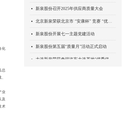
新泉股份召开2025年供应商质量大会
넷
北京新泉荣获北京市 “安康杯” 竞赛 “优胜单位” 称号
넷
新泉股份开展七一主题党建活动
넷
新泉股份第五届“质量月”活动正式启动
넷
络化
大连新泉荣获奇瑞汽车大连基地“优秀供应商”称号
넷
品总
成、
产业
以及
技术