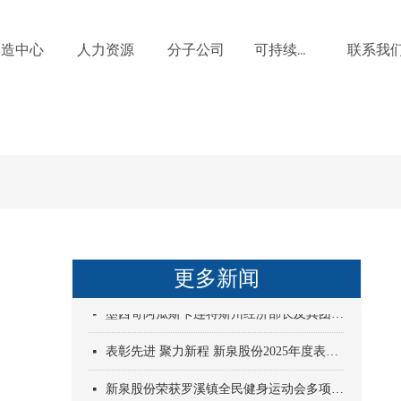
制造中心
人力资源
分子公司
联系我
可持续发展
更多新闻
新泉墨西哥 致敬女性力量 共赴平等之约
一袋牛奶的暴走-新泉股份公益行
常州新泉荣获常州市“五星企业”称号
常州新泉荣获2024年度罗溪镇多项荣誉
新泉股份荣获IAQSA“2024质量表现最佳”奖
新泉股份荣获一汽解放“优秀供应商”称号
新泉股份荣获奇瑞汽车“优秀供应商奖”
新泉模具获评“2024常州市智能工厂”
冲突矿物采购政策（Conflict minerals procurement policy）
长春新泉党支部开展“追寻红色足迹 共赴春日之约“主题活动
新泉模具获“省级专精特新中小企业”荣誉称号
新泉股份第四届质量月总结会暨颁奖大会顺利举行
넷
넷
넷
넷
넷
넷
넷
넷
넷
넷
넷
넷
墨西哥阿瓜斯卡连特斯州经济部长及其团队来访新泉股份
넷
表彰先进 聚力新程 新泉股份2025年度表彰大会
넷
新泉股份荣获罗溪镇全民健身运动会多项荣誉
넷